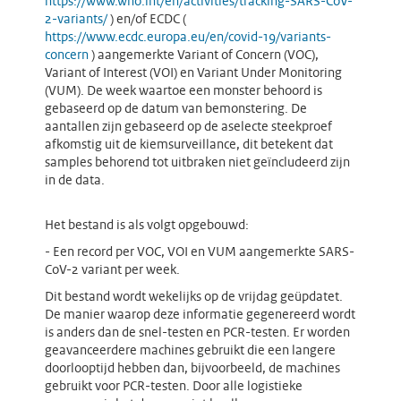
https://www.who.int/en/activities/tracking-SARS-CoV-
2-variants/
) en/of ECDC (
https://www.ecdc.europa.eu/en/covid-19/variants-
concern
) aangemerkte Variant of Concern (VOC),
Variant of Interest (VOI) en Variant Under Monitoring
(VUM). De week waartoe een monster behoord is
gebaseerd op de datum van bemonstering. De
aantallen zijn gebaseerd op de aselecte steekproef
afkomstig uit de kiemsurveillance, dit betekent dat
samples behorend tot uitbraken niet geïncludeerd zijn
in de data.
Het bestand is als volgt opgebouwd:
- Een record per VOC, VOI en VUM aangemerkte SARS-
CoV-2 variant per week.
Dit bestand wordt wekelijks op de vrijdag geüpdatet.
De manier waarop deze informatie gegenereerd wordt
is anders dan de snel-testen en PCR-testen. Er worden
geavanceerdere machines gebruikt die een langere
doorlooptijd hebben dan, bijvoorbeeld, de machines
gebruikt voor PCR-testen. Door alle logistieke