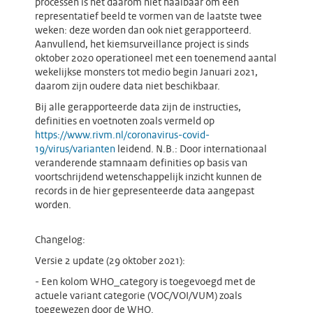
processen is het daarom niet haalbaar om een
representatief beeld te vormen van de laatste twee
weken: deze worden dan ook niet gerapporteerd.
Aanvullend, het kiemsurveillance project is sinds
oktober 2020 operationeel met een toenemend aantal
wekelijkse monsters tot medio begin Januari 2021,
daarom zijn oudere data niet beschikbaar.
Bij alle gerapporteerde data zijn de instructies,
definities en voetnoten zoals vermeld op
https://www.rivm.nl/coronavirus-covid-
19/virus/varianten
leidend. N.B.: Door internationaal
veranderende stamnaam definities op basis van
voortschrijdend wetenschappelijk inzicht kunnen de
records in de hier gepresenteerde data aangepast
worden.
Changelog:
Versie 2 update (29 oktober 2021):
- Een kolom WHO_category is toegevoegd met de
actuele variant categorie (VOC/VOI/VUM) zoals
toegewezen door de WHO.