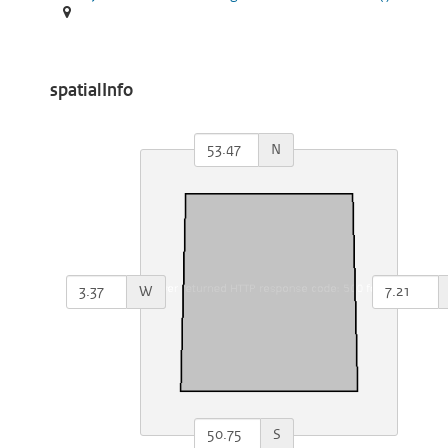
spatialInfo
N
W
S