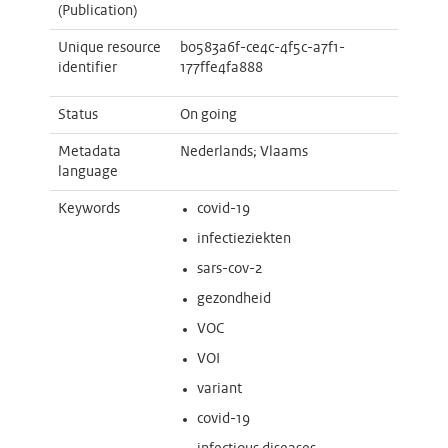
(Publication)
Unique resource
b0583a6f-ce4c-4f5c-a7f1-
identifier
177ffe4fa888
Status
On going
Metadata
Nederlands; Vlaams
language
Keywords
covid-19
infectieziekten
sars-cov-2
gezondheid
VOC
VOI
variant
covid-19