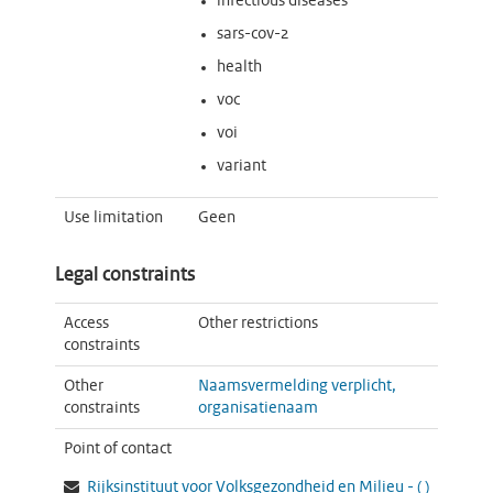
infectious diseases
sars-cov-2
health
voc
voi
variant
Use limitation
Geen
Legal constraints
Access
Other restrictions
constraints
Other
Naamsvermelding verplicht,
constraints
organisatienaam
Point of contact
Rijksinstituut voor Volksgezondheid en Milieu -
(
)