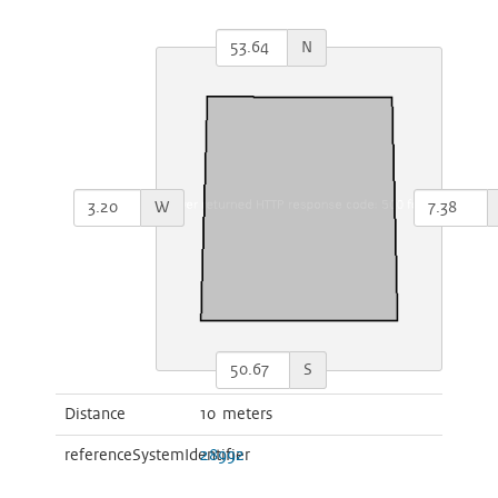
N
W
S
Distance
10 meters
referenceSystemIdentifier
28992