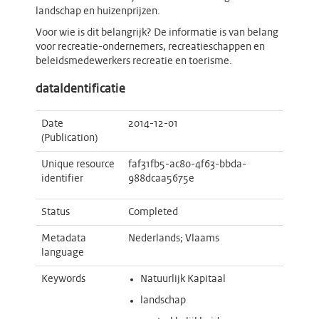
landschap en huizenprijzen.
Voor wie is dit belangrijk? De informatie is van belang
voor recreatie-ondernemers, recreatieschappen en
beleidsmedewerkers recreatie en toerisme.
dataIdentificatie
Date
2014-12-01
(Publication)
Unique resource
faf31fb5-ac80-4f63-bbda-
identifier
988dcaa5675e
Status
Completed
Metadata
Nederlands; Vlaams
language
Keywords
Natuurlijk Kapitaal
landschap