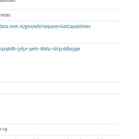
bilities
vices
/data.rivm.nl/geo/wfs?request=GetCapabilities
e3a98db-5d5e-4e61-8b64-1d132ddb439e
0-19