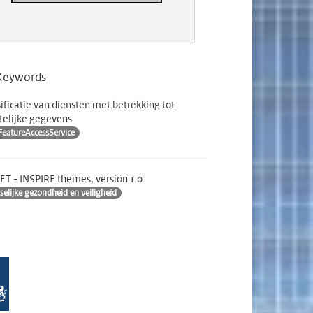
Keywords
sificatie van diensten met betrekking tot
telijke gegevens
FeatureAccessService
T - INSPIRE themes, version 1.0
elijke gezondheid en veiligheid