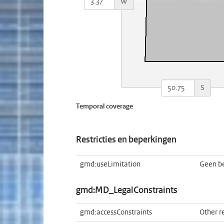
W
S
Temporal coverage
Restricties en beperkingen
gmd:useLimitation
Geen b
gmd:MD_LegalConstraints
gmd:accessConstraints
Other re