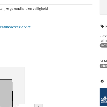
elijke gezondheid en veiligheid
FeatureAccessService
Clas
ruim
info
GEME
Mens