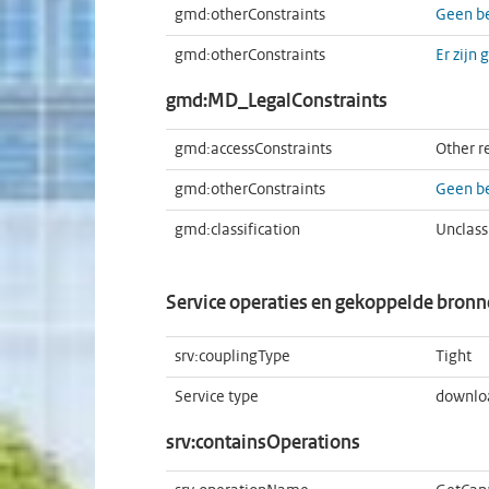
gmd:otherConstraints
Geen b
gmd:otherConstraints
Er zijn
gmd:MD_LegalConstraints
gmd:accessConstraints
Other re
gmd:otherConstraints
Geen be
gmd:classification
Unclass
Service operaties en gekoppelde bron
srv:couplingType
Tight
Service type
downlo
srv:containsOperations