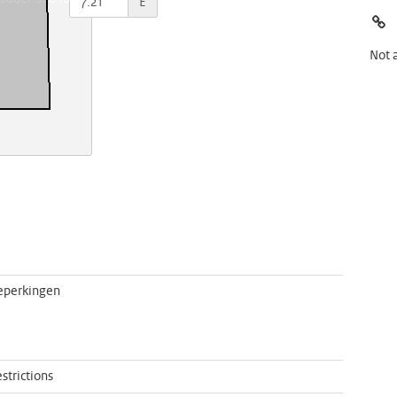
E
Not 
eperkingen
strictions