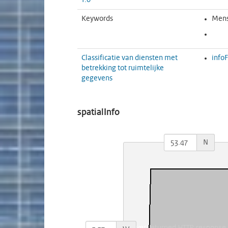
1.0
Keywords
Mens
Classificatie van diensten met
info
betrekking tot ruimtelijke
gegevens
spatialInfo
N