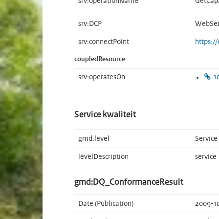
srv:operationName
GetCapa
srv:DCP
WebSer
srv:connectPoint
https:/
coupledResource
srv:operatesOn
1
Service kwaliteit
gmd:level
Service
levelDescription
service
gmd:DQ_ConformanceResult
Date (Publication)
2009-1