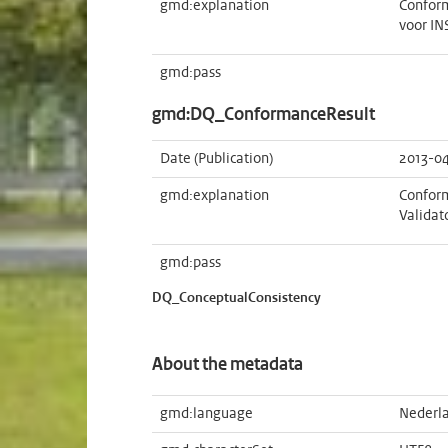
gmd:explanation
Conform
voor IN
gmd:pass
gmd:DQ_ConformanceResult
Date (Publication)
2013-0
gmd:explanation
Conform
Validat
gmd:pass
DQ_ConceptualConsistency
About the metadata
gmd:language
Nederl