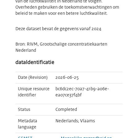
van de luchtkwaliteit in Nederland te volgen.
Overheden gebruiken de toekomstverwachtingen om
beleid te maken voor een betere luchtkwaliteit.
Deze dataset bevat de gegevens vanaf 2024
Bron: RIVM, Grootschalige concentratiekaarten
Nederland
dataIdentificatie
Date (Revision)
2026-06-25
Unique resource
bc6dc2ec-70a7-41b9-a06e-
identifier
ea07ce37f4bf
Status
Completed
Metadata
Nederlands; Vlaams
language