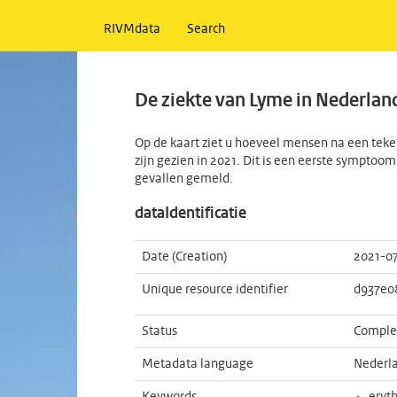
RIVMdata
Search
De ziekte van Lyme in Nederland
Op de kaart ziet u hoeveel mensen na een teken
zijn gezien in 2021. Dit is een eerste symptoo
gevallen gemeld.
dataIdentificatie
Date (Creation)
2021-0
Unique resource identifier
d937e0
Status
Comple
Metadata language
Nederl