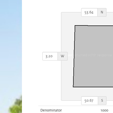
N
W
S
Denominator
1000