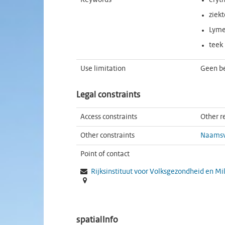
Keywords
eryt
ziekt
Lym
teek
Use limitation
Geen b
Legal constraints
Access constraints
Other re
Other constraints
Naamsve
Point of contact
Rijksinstituut voor Volksgezondheid en Mi
spatialInfo