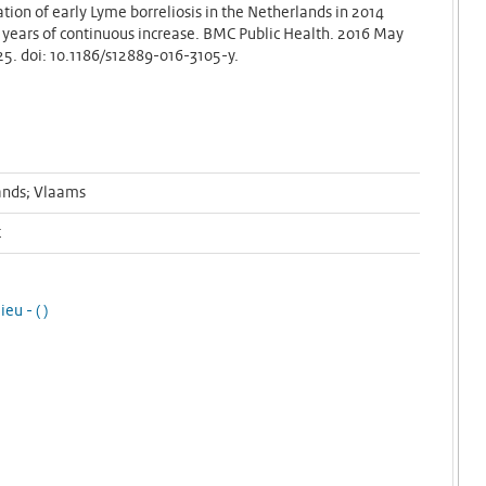
zation of early Lyme borreliosis in the Netherlands in 2014
5 years of continuous increase. BMC Public Health. 2016 May
25. doi: 10.1186/s12889-016-3105-y.
ands; Vlaams
t
lieu -
(
)