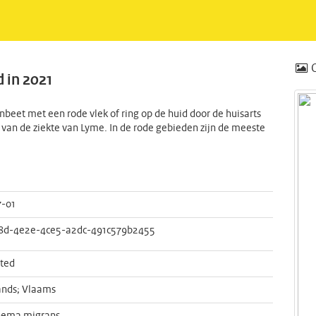
 in 2021
beet met een rode vlek of ring op de huid door de huisarts
m van de ziekte van Lyme. In de rode gebieden zijn de meeste
7-01
8d-4e2e-4ce5-a2dc-491c579b2455
ted
ands; Vlaams