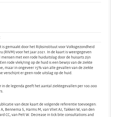
t
t is gemaakt door het Rijksinstituut voor Volksgezondheid
eu (RIVM) voor het jaar 2021. In de kaart is weergegeven
 mensen met een rode huiduitslag door de huisarts zijn
 Een rode vlek/ring op de huid is een bewijs van de ziekte
e, maar in ongeveer 15% van alle gevallen van de ziekte
e verschijnt er geen rode uitslag op de huid.
r in de legenda geeft het aantal ziektegevallen per 100.000
s.
 publicatie van deze kaart de volgende referentie toevoegen:
 A, Bennema S, Harms M, van Vliet AJ, Takken W, van den
rd CC, van Pelt W. Decrease in tick bite consultations and