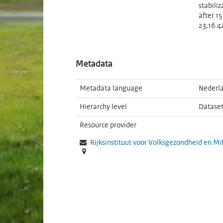
stabili
after 1
23;16:4
Metadata
Metadata language
Nederl
Hierarchy level
Datase
Resource provider
Rijksinstituut voor Volksgezondheid en Mi