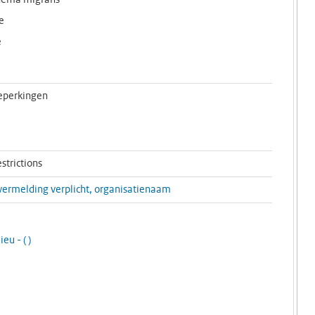
hema migrans
e
e
eperkingen
strictions
rmelding verplicht, organisatienaam
lieu -
(
)