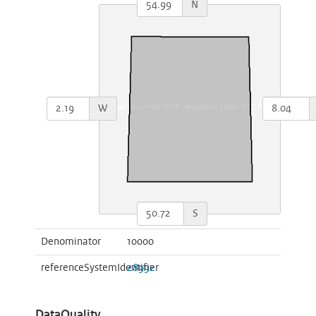
N
W
S
Denominator
10000
referenceSystemIdentifier
28992
DataQuality