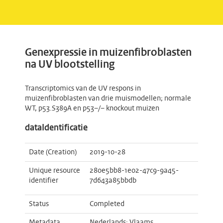
Genexpressie in muizenfibroblasten
na UV blootstelling
Transcriptomics van de UV respons in
muizenfibroblasten van drie muismodellen; normale
WT, p53.S389A en p53−/− knockout muizen
dataIdentificatie
Date (Creation)
2019-10-28
Unique resource
280e5bb8-1e02-47c9-9a45-
identifier
7d643a85bbdb
Status
Completed
Metadata
Nederlands; Vlaams