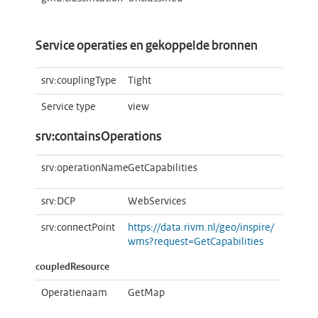
Service operaties en gekoppelde bronnen
srv:couplingType
Tight
Service type
view
srv:containsOperations
srv:operationName
GetCapabilities
srv:DCP
WebServices
srv:connectPoint
https://data.rivm.nl/geo/inspire/
wms?request=GetCapabilities
coupledResource
Operatienaam
GetMap