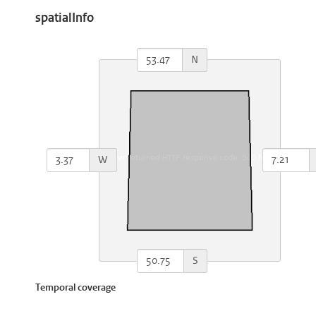
spatialInfo
N
W
S
Temporal coverage