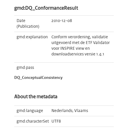
gmd:DQ_ConformanceResult
Date
2010-12-08
(Publication)
gmd:explanation
Conform verordening, validatie
uitgevoerd met de ETF Validator
voor INSPIRE view en
downloadservices versie 1.4.1
gmd:pass
DQ_ConceptualConsistency
About the metadata
gmd:language
Nederlands; Vlaams
gmd:characterSet
UTF8