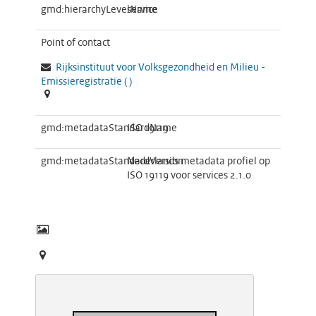
gmd:hierarchyLevelName
service
Point of contact
Rijksinstituut voor Volksgezondheid en Milieu -
Emissieregistratie
(
)
gmd:metadataStandardName
ISO 19119
gmd:metadataStandardVersion
Nederlands metadata profiel op
ISO 19119 voor services 2.1.0