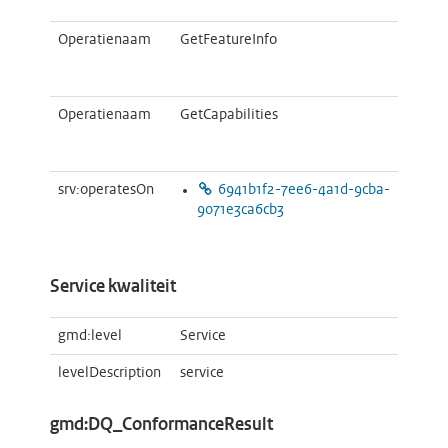
Operatienaam
GetFeatureInfo
Operatienaam
GetCapabilities
srv:operatesOn
6941b1f2-7ee6-4a1d-9cba-
9071e3ca6cb3
Service kwaliteit
gmd:level
Service
levelDescription
service
gmd:DQ_ConformanceResult