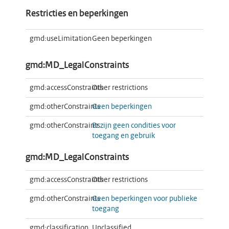
Restricties en beperkingen
gmd:useLimitation
Geen beperkingen
gmd:MD_LegalConstraints
gmd:accessConstraints
Other restrictions
gmd:otherConstraints
Geen beperkingen
gmd:otherConstraints
Er zijn geen condities voor
toegang en gebruik
gmd:MD_LegalConstraints
gmd:accessConstraints
Other restrictions
gmd:otherConstraints
Geen beperkingen voor publieke
toegang
gmd:classification
Unclassified