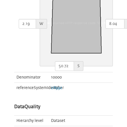
W
S
Denominator
10000
referenceSystemIdentifier
28992
DataQuality
Hierarchy level
Dataset