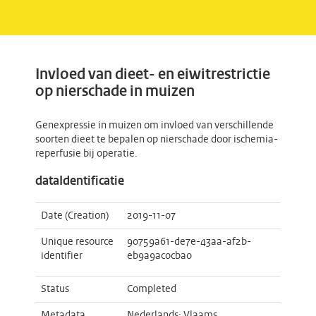
Invloed van dieet- en eiwitrestrictie
op nierschade in muizen
Genexpressie in muizen om invloed van verschillende
soorten dieet te bepalen op nierschade door ischemia-
reperfusie bij operatie.
dataIdentificatie
Date (Creation)
2019-11-07
Unique resource
90759a61-de7e-43aa-af2b-
identifier
eb9a9ac0cba0
Status
Completed
Metadata
Nederlands; Vlaams