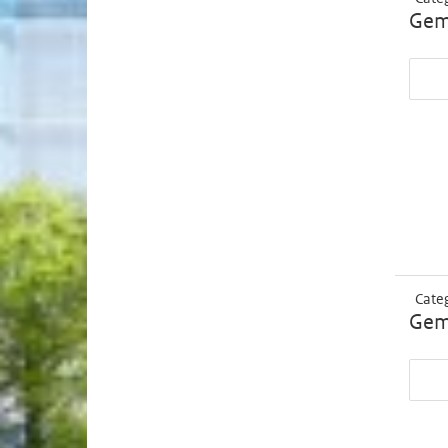
Geme
Cate
Geme