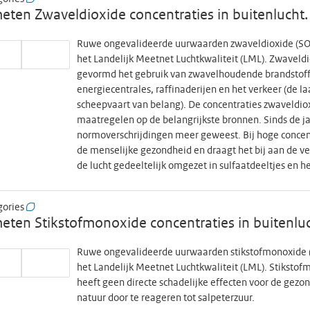
ten Zwaveldioxide concentraties in buitenlucht.
Ruwe ongevalideerde uurwaarden zwaveldioxide (SO2
het Landelijk Meetnet Luchtkwaliteit (LML). Zwaveldi
gevormd het gebruik van zwavelhoudende brandstoffe
energiecentrales, raffinaderijen en het verkeer (de la
scheepvaart van belang). De concentraties zwaveldiox
maatregelen op de belangrijkste bronnen. Sinds de ja
normoverschrijdingen meer geweest. Bij hoge concent
de menselijke gezondheid en draagt het bij aan de v
de lucht gedeeltelijk omgezet in sulfaatdeeltjes en hee
gories
ten Stikstofmonoxide concentraties in buitenluc
Ruwe ongevalideerde uurwaarden stikstofmonoxide (
het Landelijk Meetnet Luchtkwaliteit (LML). Stikstof
heeft geen directe schadelijke effecten voor de gezo
natuur door te reageren tot salpeterzuur.