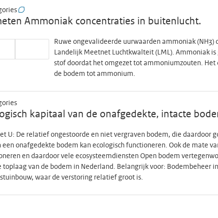
gories
ten Ammoniak concentraties in buitenlucht.
Ruwe ongevalideerde uurwaarden ammoniak (NH3) op 
Landelijk Meetnet Luchtkwalteit (LML). Ammoniak is g
stof doordat het omgezet tot ammoniumzouten. Het dr
de bodem tot ammonium.
gories
ogisch kapitaal van de onafgedekte, intacte bod
et U: De relatief ongestoorde en niet vergraven bodem, die daardoor g
n een onafgedekte bodem kan ecologisch functioneren. Ook de mate van
ioneren en daardoor vele ecosysteemdiensten Open bodem vertegenwoord
 toplaag van de bodem in Nederland. Belangrijk voor: Bodembeheer in 
stuinbouw, waar de verstoring relatief groot is.