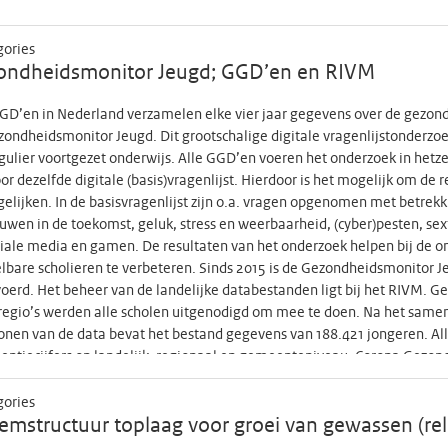
gories
ondheidsmonitor Jeugd; GGD’en en RIVM
GD’en in Nederland verzamelen elke vier jaar gegevens over de gezondhe
ondheidsmonitor Jeugd. Dit grootschalige digitale vragenlijstonderzoek 
gulier voortgezet onderwijs. Alle GGD’en voeren het onderzoek in hetz
or dezelfde digitale (basis)vragenlijst. Hierdoor is het mogelijk om de r
gelijken. In de basisvragenlijst zijn o.a. vragen opgenomen met betrek
uwen in de toekomst, geluk, stress en weerbaarheid, (cyber)pesten, se
ciale media en gamen. De resultaten van het onderzoek helpen bij de 
bare scholieren te verbeteren. Sinds 2015 is de Gezondheidsmonitor J
oerd. Het beheer van de landelijke databestanden ligt bij het RIVM. G
egio’s werden alle scholen uitgenodigd om mee te doen. Na het samen
onen van de data bevat het bestand gegevens van 188.421 jongeren. Al
entiecijfers op landelijk, regionaal en gemeenteniveau. Corona Gezond
xtra meting uitgevoerd in het kader van het Gezondheidsonderzoek C
at uit GGD’en, GGD GHOR Nederland, RIVM, het NIVEL en ARQ Nationaa
gories
n alle scholen uitgenodigd om mee te doen. Na het samenvoegen van a
mstructuur toplaag voor groei van gewassen (rela
evat het bestand gegevens van 166.786 jongeren. Alle 25 GGD-regio’s 