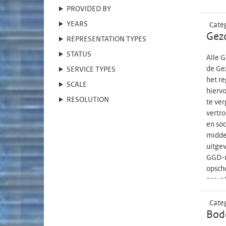
PROVIDED BY
YEARS
Cate
Gez
REPRESENTATION TYPES
STATUS
Alle G
de Gez
SERVICE TYPES
het re
SCALE
hiervo
RESOLUTION
te ver
vertro
en so
middel
uitgev
GGD-r
opsch
preval
een e
besta
Cate
werde
Bode
data b