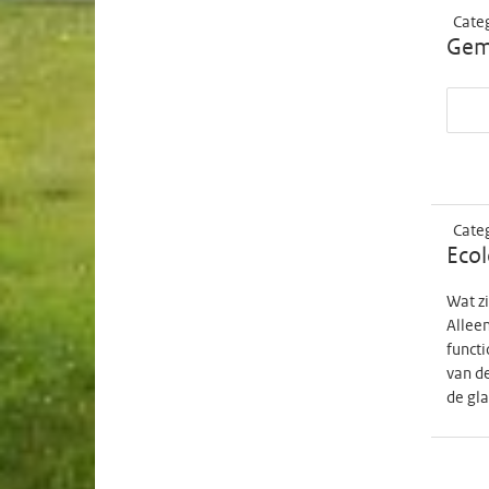
Cate
Geme
Cate
Ecol
Wat zi
Allee
funct
van de
de gla