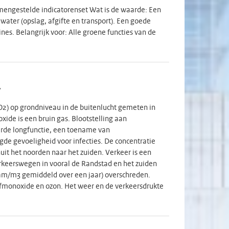
=171.192): De omvang van de steekproeven
mengestelde indicatorenset Wat is de waarde: Een
en opschonen van de data bevat het landelijk
ater (opslag, afgifte en transport). Een goede
edragen aan prevalentiecijfers op regionaal
es. Belangrijk voor: Alle groene functies van de
genodigd om mee te doen met het
enten beschikbaar zijn. Gezondheidsmonitor Jeugd
 Na het samenvoegen van alle regionale bestanden
919 jongeren. Alle 25 GGD-regio’s hebben
.
egio’s ook prevalentiecijfers op regionaal niveau
itgenodigd om mee te doen met het
2) op grondniveau in de buitenlucht gemeten in
nten beschikbaar zijn. Voor meer informatie over de
xide is een bruin gas. Blootstelling aan
ndheidsmonitor-jeugd. Via
rde longfunctie, een toename van
e Gezondheidsmonitors voor onderzoek en beleid op
e gevoeligheid voor infecties. De concentratie
en niet de dataset.
uit het noorden naar het zuiden. Verkeer is een
erkeerswegen in vooral de Randstad en het zuiden
am/m3 gemiddeld over een jaar) overschreden.
tofmonoxide en ozon. Het weer en de verkeersdrukte