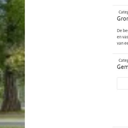
Cate
Gro
De be
en vas
van ee
Cate
Geme