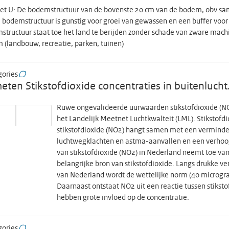
lijk, regionaal en gemeenteniveau. Gezondheidsmonitor Jeugd 2019 (N
iet U: De bodemstructuur van de bovenste 20 cm van de bodem, obv sa
hilde per GGD-regio. Na het samenvoegen van alle regionale bestanden 
bodemstructuur is gunstig voor groei van gewassen en een buffer voor w
stand gegevens van 171.192 jongeren. Alle 25 GGD-regio’s hebben bijg
tructuur staat toe het land te berijden zonder schade van zware machin
egio) en landelijk niveau. In 19 GGD-regio’s werden alle scholen uit
(landbouw, recreatie, parken, tuinen)
lijstonderzoek, zodat in die regio’s ook prevalentiecijfers voor geme
(N=96.919): De omvang van de steekproeven verschilde per GGD-regio.
gories
schonen van de data bevat het landelijk databestand gegevens van 96.
ten Stikstofdioxide concentraties in buitenlucht
ragen aan prevalentiecijfers op landelijk niveau. Daarnaast zijn in 14 r
egio) beschikbaar. In 9 van die 14 GGD-regio’s werden alle scholen u
Ruwe ongevalideerde uurwaarden stikstofdioxide (NO
lijstonderzoek, zodat in die regio’s ook prevalentiecijfers voor gemee
het Landelijk Meetnet Luchtkwalteit (LML). Stikstofdio
ors en een overzicht van de resultaten zie monitorgezondheid.nl/gezo
stikstofdioxide (NO2) hangt samen met een verminde
orgezondheid.nl/data-aanvraag kunt u data of cijfers aanvragen uit d
luchtwegklachten en astma-aanvallen en een verhoogd
lokaal, regionaal als landelijk niveau. De licentie betreft de meta data 
van stikstofdioxide (NO2) in Nederland neemt toe van
belangrijke bron van stikstofdioxide. Langs drukke v
van Nederland wordt de wettelijke norm (40 microgr
Daarnaast ontstaat NO2 uit een reactie tussen stiks
hebben grote invloed op de concentratie.
gories