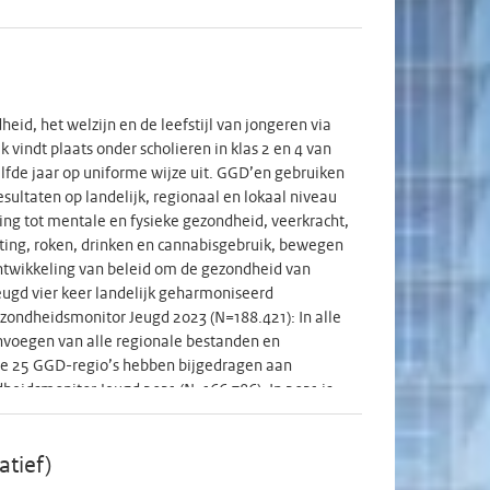
id, het welzijn en de leefstijl van jongeren via
vindt plaats onder scholieren in klas 2 en 4 van
elfde jaar op uniforme wijze uit. GGD’en gebruiken
esultaten op landelijk, regionaal en lokaal niveau
king tot mentale en fysieke gezondheid, veerkracht,
xting, roken, drinken en cannabisgebruik, bewegen
ontwikkeling van beleid om de gezondheid van
eugd vier keer landelijk geharmoniseerd
ezondheidsmonitor Jeugd 2023 (N=188.421): In alle
voegen van alle regionale bestanden en
le 25 GGD-regio’s hebben bijgedragen aan
heidsmonitor Jeugd 2021 (N=166.786): In 2021 is
OVID-19 van het Netwerk GOR. Het netwerk GOR
l Psychotrauma Centrum. In alle GGD-regio’s
lle regionale bestanden en opschonen van de
tief)
hebben bijgedragen aan prevalentiecijfers op