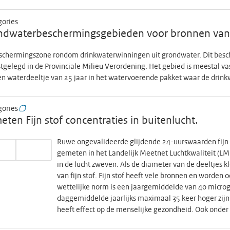
gories
ndwaterbeschermingsgebieden voor bronnen van
schermingszone rondom drinkwaterwinningen uit grondwater. Dit besc
tgelegd in de Provinciale Milieu Verordening. Het gebied is meestal vas
n waterdeeltje van 25 jaar in het watervoerende pakket waar de drink
gories
ten Fijn stof concentraties in buitenlucht.
Ruwe ongevalideerde glijdende 24-uurswaarden fijn s
gemeten in het Landelijk Meetnet Luchtkwaliteit (LML
in de lucht zweven. Als de diameter van de deeltjes 
van fijn stof. Fijn stof heeft vele bronnen en worden
wettelijke norm is een jaargemiddelde van 40 micro
daggemiddelde jaarlijks maximaal 35 keer hoger zijn
heeft effect op de menselijke gezondheid. Ook onder