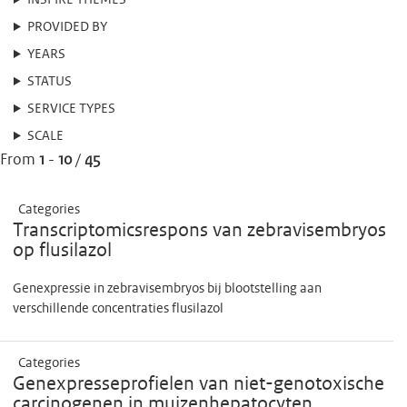
INSPIRE THEMES
PROVIDED BY
YEARS
STATUS
SERVICE TYPES
SCALE
From
1
-
10
/
45
Categories
Transcriptomicsrespons van zebravisembryos
op flusilazol
Genexpressie in zebravisembryos bij blootstelling aan
verschillende concentraties flusilazol
Categories
Genexpresseprofielen van niet-genotoxische
carcinogenen in muizenhepatocyten