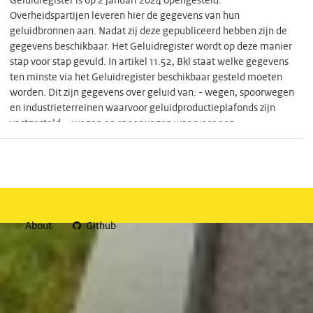
Geluidregister is op 2 januari 2024 opengesteld.
Overheidspartijen leveren hier de gegevens van hun
geluidbronnen aan. Nadat zij deze gepubliceerd hebben zijn de
gegevens beschikbaar. Het Geluidregister wordt op deze manier
stap voor stap gevuld. In artikel 11.52, Bkl staat welke gegevens
ten minste via het Geluidregister beschikbaar gesteld moeten
worden. Dit zijn gegevens over geluid van: - wegen, spoorwegen
en industrieterreinen waarvoor geluidproductieplafonds zijn
vastgesteld; - wegen en spoorwegen waarvoor een
basisgeluidemissie is bepaald; - luchtvaart; - windturbines,
gelegen op een industrieterrein waarvoor
geluidproductieplafonds zijn vastgesteld; - buitenschietbanen en
militaire springterreinen, gelegen op een industrieterrein
waarvoor geluidproductieplafonds zijn vastgesteld Voor wegen,
spoorwegen en industrieterreinen gaat het om het
About
Github
geluidaandachtsgebied, de waarde van het
geluidproductieplafond, dan wel de basisgeluidemissie, met de
achterliggende gegevens, en de monitoringswaarde. Voor
luchtvaart, buitenschietbanen en militaire springterreinen gaat
het om de 1 dB geluidcontouren en voor windturbines om de
geluidbrongegevens waarmee het geluid bepaald kan worden.