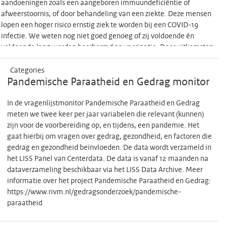
aandoeningen zoals een aangeboren immuundeficiëntie of
afweerstoornis, of door behandeling van een ziekte. Deze mensen
lopen een hoger risico ernstig ziek te worden bij een COVID-19
infectie. We weten nog niet goed genoeg of zij voldoende én
voldoende lang worden beschermd na vaccinatie. Door uitkomsten
van onderzoeken te vergelijken kunnen misschien meer mensen
geholpen worden. Daarom heeft ZonMw verzocht om een
Categories
infrastructuur en organisatiestructuur op te zetten om de resultaten
Pandemische Paraatheid en Gedrag monitor
van de betrokken COVID-19 vaccinstudies te delen, harmoniseren en
analyses uit te kunnen voeren met de gezamenlijke database.
In de vragenlijstmonitor Pandemische Paraatheid en Gedrag
Waardoor de resultaten uit de verschillende studies (bij verschillende
meten we twee keer per jaar variabelen die relevant (kunnen)
patiënten) met elkaar vergeleken kunnen worden. De data is door de
zijn voor de voorbereiding op, en tijdens, een pandemie. Het
onderzoeksgroepen verzameld en moeten door de onderzoekers
gaat hierbij om vragen over gedrag, gezondheid, en factoren die
gedeeld gaan worden ten behoeve van onderzoeksgroep
gedrag en gezondheid beïnvloeden. De data wordt verzameld in
overstijgende analyses om project overstijgende onderzoeksvragen
het LISS Panel van Centerdata. De data is vanaf 12 maanden na
te kunnen beantwoorden. Er zijn wetten en regels waaraan voldaan
dataverzameling beschikbaar via het LISS Data Archive. Meer
moet worden bij het delen van data over patiënten. Daarnaast
informatie over het project Pandemische Paraatheid en Gedrag:
bedoelen onderzoekers soms niet precies hetzelfde met een
https://www.rivm.nl/gedragsonderzoek/pandemische-
beschrijving. Of worden verschillende woorden gebruikt terwijl wel
paraatheid
hetzelfde bedoeld wordt. Het creëren van eenheid van taal in de
verzamelde data is dus een randvoorwaarde om onderzoek