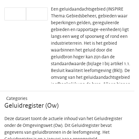
Een geluidaandachtsgebied (INSPIRE
Thema:Gebiedsbeheer, gebieden waar
beperkingen gelden, gereguleerde
gebieden en rapportage-eenheden) ligt
langs een weg of spoorweg of rond een
industrieterrein. Het is het gebied
waarbinnen het geluid door die
geluidbron hoger kan zijn dan de
standaardwaarde (bijlage I bij artikel 1.1.
Besluit kwaliteit leefomgeving (Bkl)). De
omvang van het geluidaandachtsgebied
is afhankelijk van de bron. Alleen binnen
het geluidaandachtsgebied zijn de
geluidregels uit het Besluit kwaliteit
Categories
Geluidregister (Ow)
leefomgeving (Bkl) van toepassing.
Deze dataset toont de actuele inhoud van het Geluidregister
onder de Omgevingswet (Ow). Dit Geluidregister bevat
gegevens van geluidbronnen in de leefomgeving. Het