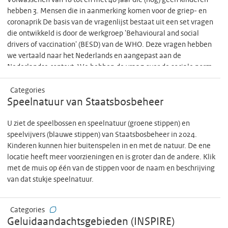
Volwassenen van 18 tot en met 40 jaar die (nog) geen kinderen
implementatieproces van de integrale aanpak. Voor onderdeel 3
hebben 3. Mensen die in aanmerking komen voor de griep- en
hebben deelnemers tweemaal een accelerometer gedragen om
coronaprik De basis van de vragenlijst bestaat uit een set vragen
inzicht te krijgen in beweeggedrag, inclusief zitten (tijdens werk).
die ontwikkeld is door de werkgroep 'Behavioural and social
drivers of vaccination' (BESD) van de WHO. Deze vragen hebben
we vertaald naar het Nederlands en aangepast aan de
Nederlandse context: We hebben de vraag over de sociale norm
van 'community leaders' weggelaten. De vragenlijst hebben we
aangevuld met (bestaande en nieuw ontwikkelde) vragen om
Categories
meer inzicht te krijgen in specifieke onderwerpen. De data wordt
Speelnatuur van Staatsbosbeheer
verzameld in het LISS Panel van Centerdata. De vragenlijst is in
het Nederlands en alleen online afgenomen. De data is vanaf 12
U ziet de speelbossen en speelnatuur (groene stippen) en
maanden na dataverzameling beschikbaar via het LISS Data
speelvijvers (blauwe stippen) van Staatsbosbeheer in 2024.
Archive. Deze metadatapagina gaat over de opzet van het
Kinderen kunnen hier buitenspelen in en met de natuur. De ene
SocioVax vragenlijstonderzoek en de vragenlijsten. De metadata
locatie heeft meer voorzieningen en is groter dan de andere. Klik
van de verzamelde data is beschikbaar via het LISS Data Archive.
met de muis op één van de stippen voor de naam en beschrijving
Link naar de dataset in het LISS Data Archive:
van dat stukje speelnatuur.
https://doi.org/10.57990/dn0s-tf94 Website over het
onderzoeksprogramma:
Categories
https://www.rivm.nl/gedragsonderzoek/sociovax
Geluidaandachtsgebieden (INSPIRE)