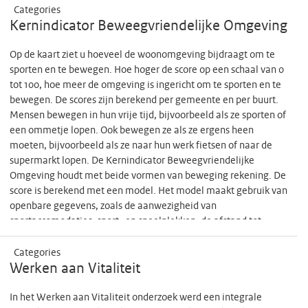
Categories
overstijgende analyses uit te kunnen voeren. Daarnaast zijn er ook
Kernindicator Beweegvriendelijke Omgeving
technische uitdagingen voor het veilig delen van data en het
gezamenlijk werken in een digitale werkomgeving. Samen met het
Op de kaart ziet u hoeveel de woonomgeving bijdraagt om te
RIVM vormen de acht onderzoeksgroepen een onderzoeksgroep; het
sporten en te bewegen. Hoe hoger de score op een schaal van 0
‘Harmony consortium’. Voor het Harmony consortium is na
tot 100, hoe meer de omgeving is ingericht om te sporten en te
goedkeuring van ZonMw voor het projectvoorstel een organisatie
bewegen. De scores zijn berekend per gemeente en per buurt.
opgericht om de data op een goede en veilige manier te kunnen
Mensen bewegen in hun vrije tijd, bijvoorbeeld als ze sporten of
delen. Ook wordt ervoor gezorgd dat iedereen dezelfde taal gaat
een ommetje lopen. Ook bewegen ze als ze ergens heen
spreken. Voor alle hierbij optredende organisatorische en technische
moeten, bijvoorbeeld als ze naar hun werk fietsen of naar de
uitdagingen wordt een oplossing gezocht. En om te testen of de
supermarkt lopen. De Kernindicator Beweegvriendelijke
oplossingen daadwerkelijk werken, wordt met een pilot een eerste
Omgeving houdt met beide vormen van beweging rekening. De
inhoudelijke onderzoeksvraag beantwoord met behulp van de
score is berekend met een model. Het model maakt gebruik van
gedeelde en geharmoniserde data.
openbare gegevens, zoals de aanwezigheid van
sportaccomodaties, sport- en speelplekken, de afstand tot
voorzieningen en de hoeveelheid recreatief groen en blauw.
Categories
Werken aan Vitaliteit
In het Werken aan Vitaliteit onderzoek werd een integrale