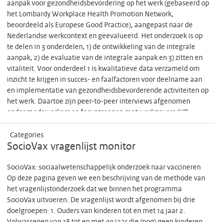
aanpak voor gezondheidsbevordering op het werk (gebaseerd op
het Lombardy Workplace Health Promotion Network,
beoordeeld als Europese Good Practice), aangepast naar de
Nederlandse werkcontext en geevalueerd. Het onderzoek is op
te delen in 3 onderdelen, 1) de ontwikkeling van de integrale
aanpak, 2) de evaluatie van de integrale aanpak en 3) zitten en
vitaliteit. Voor onderdeel 1 is kwalitatieve data verzameld om
inzicht te krijgen in succes- en faalfactoren voor deelname aan
en implementatie van gezondheidsbevorderende activiteiten op
het werk. Daartoe zijn peer-to-peer interviews afgenomen
onder medewerkers en focusgroepen met werkgevers (HR-
professionals, leidinggevenden, preventiemedewerkers). Voor
onderdeel 2 is zowel kwalitatieve als kwantitatieve data
Categories
verzameld. Deelnemers aan de cluster randomized controlled
SocioVax vragenlijst monitor
trial hebben 3 maal een online vragenlijst ingevuld (nulmeting, 6
maanden en 12 maanden follow-up). Dit waren vragen over
SocioVax: sociaalwetenschappelijk onderzoek naar vaccineren
algemene leefstijl, beweging, voeding, mentale balans, roken,
Op deze pagina geven we een beschrijving van de methode van
gezondheid en welzijn. Ook vragen over ervaringen met en
het vragenlijstonderzoek dat we binnen het programma
meningen over de integrale aanpak werden beantwoord.
SocioVax uitvoeren. De vragenlijst wordt afgenomen bij drie
Daarnaast zijn interviews afgenomen met medewerkers, HR-
doelgroepen: 1. Ouders van kinderen tot en met 14 jaar 2.
professionals en leidinggevenden om inzicht te krijgen in het