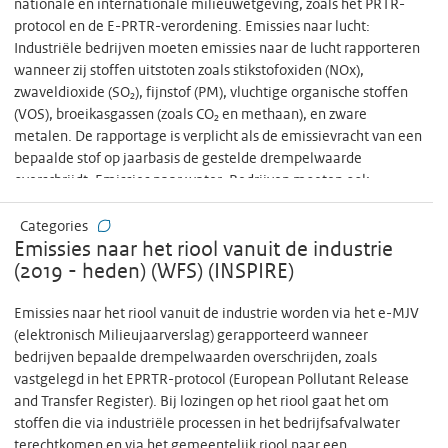
nationale en internationale milieuwetgeving, zoals het PRTR-
protocol en de E-PRTR-verordening. Emissies naar lucht:
Industriële bedrijven moeten emissies naar de lucht rapporteren
wanneer zij stoffen uitstoten zoals stikstofoxiden (NOx),
zwaveldioxide (SO₂), fijnstof (PM), vluchtige organische stoffen
(VOS), broeikasgassen (zoals CO₂ en methaan), en zware
metalen. De rapportage is verplicht als de emissievracht van een
bepaalde stof op jaarbasis de gestelde drempelwaarde
overschrijdt. Emissies naar water: Bedrijven moeten ook
rapporteren over stoffen die zij direct lozen op oppervlaktewater
of indirect via het riool (met vermelding van de behandeling).
Categories
Het gaat onder andere om stikstof- en fosfaatverbindingen,
Emissies naar het riool vanuit de industrie
zware metalen, en andere milieubelastende stoffen. Net als
(2019 - heden) (WFS) (INSPIRE)
voor luchtemissies gelden hier drempelwaarden, afhankelijk van
de emissiestof en het type lozing. De rapportage in het e-MJV is
Emissies naar het riool vanuit de industrie worden via het e-MJV
verplicht voor bedrijven die onder de reikwijdte van bijlage I van
(elektronisch Milieujaarverslag) gerapporteerd wanneer
de E-PRTR-verordening vallen.
bedrijven bepaalde drempelwaarden overschrijden, zoals
vastgelegd in het EPRTR-protocol (European Pollutant Release
and Transfer Register). Bij lozingen op het riool gaat het om
stoffen die via industriële processen in het bedrijfsafvalwater
terechtkomen en via het gemeentelijk riool naar een