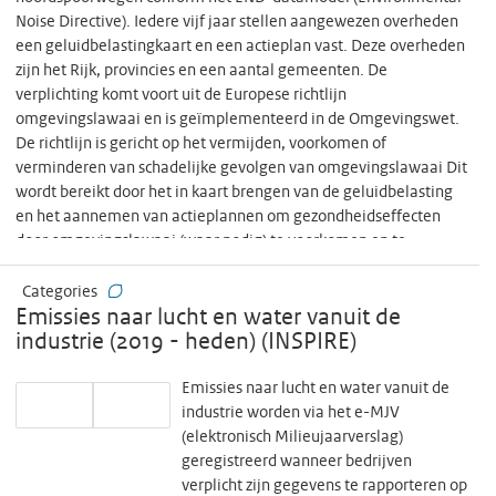
Noise Directive). Iedere vijf jaar stellen aangewezen overheden
een geluidbelastingkaart en een actieplan vast. Deze overheden
zijn het Rijk, provincies en een aantal gemeenten. De
verplichting komt voort uit de Europese richtlijn
omgevingslawaai en is geïmplementeerd in de Omgevingswet.
De richtlijn is gericht op het vermijden, voorkomen of
verminderen van schadelijke gevolgen van omgevingslawaai Dit
wordt bereikt door het in kaart brengen van de geluidbelasting
en het aannemen van actieplannen om gezondheidseffecten
door omgevingslawaai (waar nodig) te voorkomen en te
beperken, en om een goede milieukwaliteit te handhaven.
Categories
Emissies naar lucht en water vanuit de
industrie (2019 - heden) (INSPIRE)
Emissies naar lucht en water vanuit de
industrie worden via het e-MJV
(elektronisch Milieujaarverslag)
geregistreerd wanneer bedrijven
verplicht zijn gegevens te rapporteren op