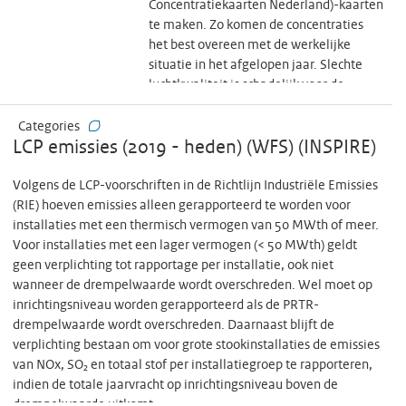
metalen, en andere milieubelastende
Concentratiekaarten Nederland)-kaarten
stoffen. Net als voor luchtemissies
te maken. Zo komen de concentraties
gelden hier drempelwaarden,
het best overeen met de werkelijke
afhankelijk van de emissiestof en het
situatie in het afgelopen jaar. Slechte
type lozing. De rapportage in het e-MJV
luchtkwaliteit is schadelijk voor de
is verplicht voor bedrijven die onder de
gezondheid. De GCN-kaarten worden
reikwijdte van bijlage I van de E-PRTR-
gebruikt om de ontwikkeling van de
Categories
verordening vallen.
LCP emissies (2019 - heden) (WFS) (INSPIRE)
luchtkwaliteit in Nederland te volgen.
Overheden gebruiken de
toekomstverwachtingen om beleid te
Volgens de LCP-voorschriften in de Richtlijn Industriële Emissies
maken voor een betere luchtkwaliteit.
(RIE) hoeven emissies alleen gerapporteerd te worden voor
Bron: Grootschalige concentratiekaarten
installaties met een thermisch vermogen van 50 MWth of meer.
Nederland. Rapportage 2025 | RIVM
Voor installaties met een lager vermogen (< 50 MWth) geldt
geen verplichting tot rapportage per installatie, ook niet
wanneer de drempelwaarde wordt overschreden. Wel moet op
inrichtingsniveau worden gerapporteerd als de PRTR-
drempelwaarde wordt overschreden. Daarnaast blijft de
verplichting bestaan om voor grote stookinstallaties de emissies
van NOx, SO₂ en totaal stof per installatiegroep te rapporteren,
indien de totale jaarvracht op inrichtingsniveau boven de
drempelwaarde uitkomt.