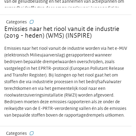
van de geluidbelasting en het aannemen van actieplannen om
gezondheidseffecten door omgevingslawaai (waar nodig) te
voorkomen en te beperken, en om een goede milieukwaliteit te
handhaven.
Categories
Emissies naar het riool vanuit de industrie
(2019 - heden) (WMS) (INSPIRE)
Emissies naar het riool vanuit de industrie worden via het e-MJV
(elektronisch Milieujaarverslag) gerapporteerd wanneer
bedrijven bepaalde drempelwaarden overschrijden, zoals
vastgelegd in het EPRTR-protocol (European Pollutant Release
and Transfer Register). Bij lozingen op het riool gaat het om
stoffen die via industriële processen in het bedrijfsafvalwater
terechtkomen en via het gemeentelijk riool naar een
rioolwaterzuiveringsinstallatie (RWZI) worden afgevoerd.
Bedrijven moeten deze emissies rapporteren als ze onder de
reikwijdte van de E-PRTR-verordening vallen én als de emissies
van bepaalde stoffen boven de rapportagedrempels uitkomen.
Categories