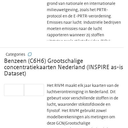
grond van nationale en internationale
milieuwetgeving, zoals het PRTR-
protocol en de E-PRTR-verordening.
Emissies naar lucht: Industriële bedrijven
moeten emissies naar de lucht
rapporteren wanneer zij stoffen
uitstoten zoals stikstofoxiden (NOx),
zwaveldioxide (SO₂), fijnstof (PM),
vluchtige organische stoffen (VOS),
Categories
Benzeen (C6H6) Grootschalige
broeikasgassen (zoals CO₂ en methaan),
concentratiekaarten Nederland (INSPIRE as-is
en zware metalen. De rapportage is
Dataset)
verplicht als de emissievracht van een
bepaalde stof op jaarbasis de gestelde
drempelwaarde overschrijdt. Emissies
Het RIVM maakt elk jaar kaarten van de
naar water: Bedrijven moeten ook
luchtverontreiniging in Nederland. Dit
rapporteren over stoffen die zij direct
gebeurt voor verschillende stoffen in de
lozen op oppervlaktewater of indirect via
lucht, waaronder stikstofdioxide en
het riool (met vermelding van de
fijnstof. Het RIVM gebruikt zowel
behandeling). Het gaat onder andere om
modelberekeningen als metingen om
stikstof- en fosfaatverbindingen, zware
deze GCN(Grootschalige