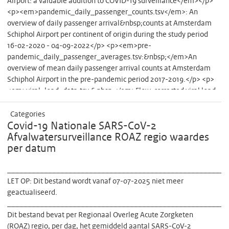
Airport: a valuable addition to COVID-19 surveillance</em></p>
<p><em>pandemic_daily_passenger_counts.tsv</em>: An
overview of daily passenger arrival&nbsp;counts at Amsterdam
Schiphol Airport per continent of origin during the study period
16-02-2020 - 04-09-2022</p> <p><em>pre-
pandemic_daily_passenger_averages.tsv:&nbsp;</em>An
overview of mean daily passenger arrival counts at Amsterdam
Schiphol Airport in the pre-pandemic period 2017-2019.</p> <p>
<em>viral_load_data.tsv:&nbsp;</em>Flow-corrected viral load
(# particles per 24h) in samples taken at the wastewater
treatment plant of Amsterdam Schiphol Airport.</p> <p>
Categories
<em>wastewater_variant_frequencies.tsv:&nbsp;</em>SARS-
Covid-19 Nationale SARS-CoV-2
CoV-2 lineage estimates in samples&nbsp;taken at the
Afvalwatersurveillance ROAZ regio waardes
wastewater treatment plant of Amsterdam Schiphol Airport,
per datum
analyzed using whole-genome tiled amplicon sequencing.</p>
______________________________________________________
LET OP: Dit bestand wordt vanaf 07-07-2025 niet meer
geactualiseerd.
______________________________________________________
Dit bestand bevat per Regionaal Overleg Acute Zorgketen
(ROAZ) regio, per dag, het gemiddeld aantal SARS-CoV-2