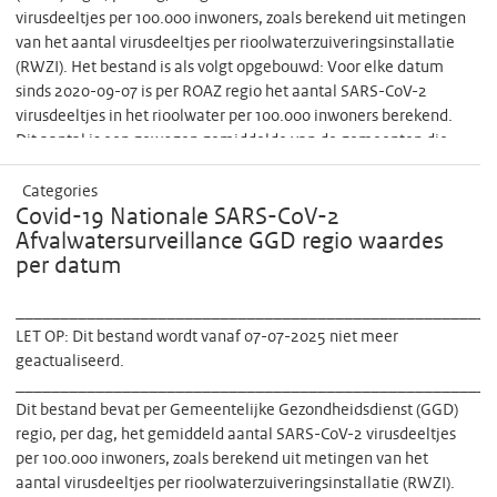
virusdeeltjes per 100.000 inwoners, zoals berekend uit metingen
van het aantal virusdeeltjes per rioolwaterzuiveringsinstallatie
(RWZI). Het bestand is als volgt opgebouwd: Voor elke datum
sinds 2020-09-07 is per ROAZ regio het aantal SARS-CoV-2
virusdeeltjes in het rioolwater per 100.000 inwoners berekend.
Dit aantal is een gewogen gemiddelde van de gemeenten die
tot de betreffende regio behoren. Voor iedere datum worden
daartoe, per gemeente, de meest recente meting van alle
Categories
RWZI’s gewogen naar het aantal inwoners in de gemeente die
Covid-19 Nationale SARS-CoV-2
bediend worden door de betreffende RWZI, mits de meest
Afvalwatersurveillance GGD regio waardes
recente meting niet ouder is dan acht dagen. Deze waarden per
per datum
gemeente worden gesommeerd over de gemeenten die tot een
ROAZ regio behoren, en gedeeld door het aantal geobserveerde
______________________________________________________
inwoners (dat wil zeggen, het aantal inwoners in een gemeente
LET OP: Dit bestand wordt vanaf 07-07-2025 niet meer
aangesloten op RWZI's die een meting hebben die minder dan
geactualiseerd.
acht dagen oud is). Zo ontstaat een gewogen gemiddelde voor
______________________________________________________
de ROAZ regio uitgedrukt per inwoner. Dit vermenigvuldigen
Dit bestand bevat per Gemeentelijke Gezondheidsdienst (GGD)
met 100.000 geeft het gemiddeld aantal virusdeeltjes per regio,
regio, per dag, het gemiddeld aantal SARS-CoV-2 virusdeeltjes
per datum, per 100.000 inwoner equivalenten. Als van geen van
per 100.000 inwoners, zoals berekend uit metingen van het
de RWZI’s binnen een ROAZ regio metingen beschikbaar zijn die
aantal virusdeeltjes per rioolwaterzuiveringsinstallatie (RWZI).